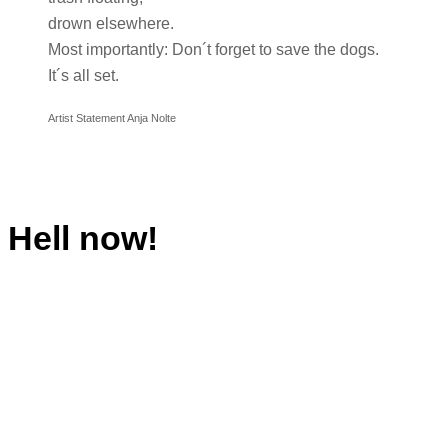
drown elsewhere.
Most importantly: Don´t forget to save the dogs.
It´s all set.
Artist Statement Anja Nolte
Hell now!