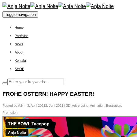
Toggle navigation
Home
Portfolios
News
About
Kontakt
SHOP
FROHE OSTERN! HAPPY EASTER!
Posted by
A.N.
|
3. April 2021
2. Juni 2021
|
3D
,
Advertising
,
Animation
,
Illustration
,
Promotion