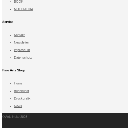
BOOK
MULTIMEDIA
Service
Kontakt
Newsletter
Impressum
Datenschutz
Fine Arts Shop
Home
Buchkunst
Druckgrafik
News
© Anja Nolte 2025