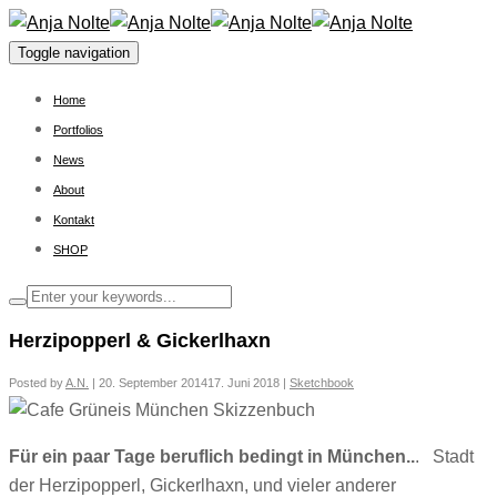
Toggle navigation
Home
Portfolios
News
About
Kontakt
SHOP
Herzipopperl & Gickerlhaxn
Posted by
A.N.
|
20. September 2014
17. Juni 2018
|
Sketchbook
Für ein paar Tage beruflich bedingt in München..
. Stadt
der Herzipopperl, Gickerlhaxn, und vieler anderer