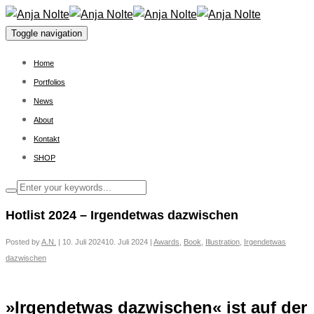
Toggle navigation
Home
Portfolios
News
About
Kontakt
SHOP
Hotlist 2024 – Irgendetwas dazwischen
Posted by
A.N.
|
10. Juli 2024
10. Juli 2024
|
Awards
,
Book
,
Illustration
,
Irgendetwas
dazwischen
»Irgendetwas dazwischen« ist auf der