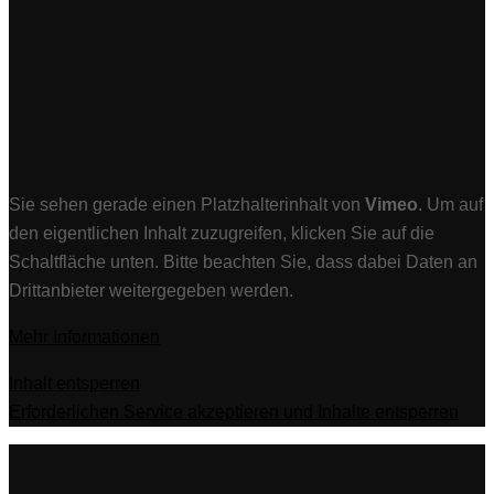
Sie sehen gerade einen Platzhalterinhalt von
Vimeo
. Um auf
den eigentlichen Inhalt zuzugreifen, klicken Sie auf die
Schaltfläche unten. Bitte beachten Sie, dass dabei Daten an
Drittanbieter weitergegeben werden.
Mehr Informationen
Inhalt entsperren
Erforderlichen Service akzeptieren und Inhalte entsperren