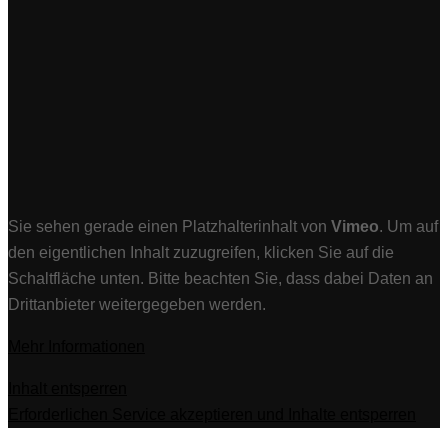
Sie sehen gerade einen Platzhalterinhalt von
Vimeo
. Um auf
den eigentlichen Inhalt zuzugreifen, klicken Sie auf die
Schaltfläche unten. Bitte beachten Sie, dass dabei Daten an
Drittanbieter weitergegeben werden.
Mehr Informationen
Inhalt entsperren
Erforderlichen Service akzeptieren und Inhalte entsperren