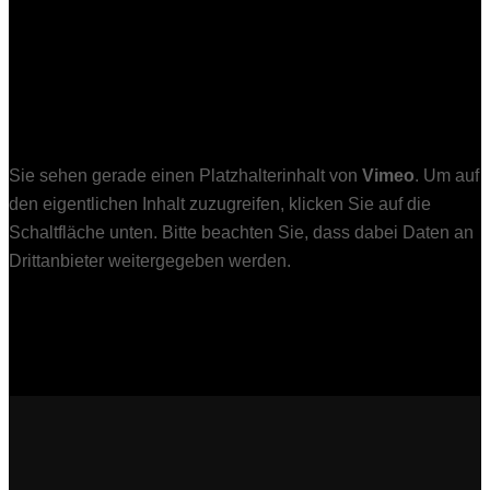
Sie sehen gerade einen Platzhalterinhalt von
Vimeo
. Um auf
den eigentlichen Inhalt zuzugreifen, klicken Sie auf die
Schaltfläche unten. Bitte beachten Sie, dass dabei Daten an
Drittanbieter weitergegeben werden.
Mehr Informationen
Inhalt entsperren
Erforderlichen Service akzeptieren und Inhalte entsperren