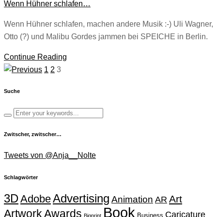
Wenn Hühner schlafen…
Wenn Hühner schlafen, machen andere Musik :-) Uli Wagner,
Otto (?) und Malibu Gordes jammen bei SPEICHE in Berlin.
Continue Reading
1
2
3
Suche
Zwitscher, zwitscher…
Tweets von @Anja__Nolte
Schlagwörter
Advertising
3D
Adobe
Art
Animation
AR
Book
Artwork
Awards
Caricature
Business
Bigprint