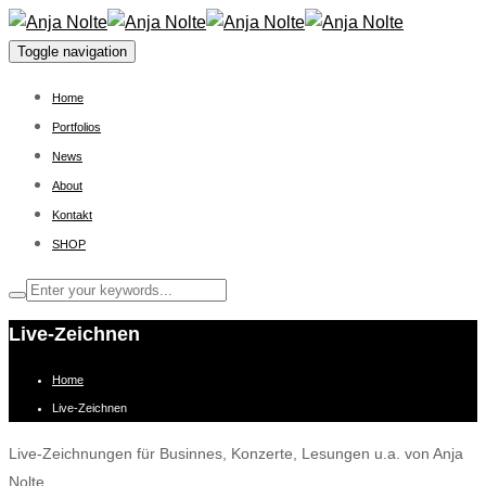
Toggle navigation
Home
Portfolios
News
About
Kontakt
SHOP
Live-Zeichnen
Home
Live-Zeichnen
Live-Zeichnungen für Businnes, Konzerte, Lesungen u.a. von Anja
Nolte