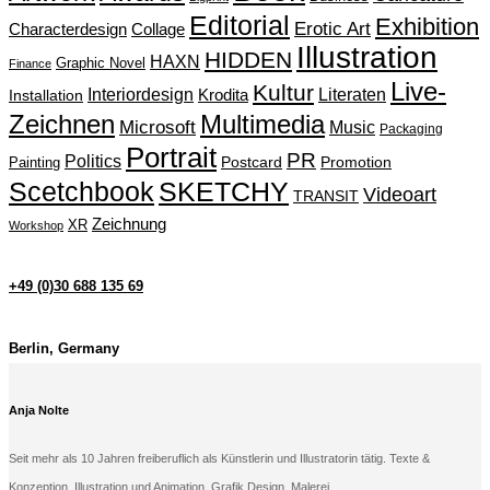
Editorial
Exhibition
Erotic Art
Characterdesign
Collage
Illustration
HIDDEN
HAXN
Graphic Novel
Finance
Live-
Kultur
Interiordesign
Krodita
Literaten
Installation
Zeichnen
Multimedia
Microsoft
Music
Packaging
Portrait
PR
Politics
Painting
Postcard
Promotion
Scetchbook
SKETCHY
Videoart
TRANSIT
Zeichnung
XR
Workshop
+49 (0)30 688 135 69
Berlin, Germany
Anja Nolte
Seit mehr als 10 Jahren freiberuflich als Künstlerin und Illustratorin tätig. Texte &
Konzeption, Illustration und Animation, Grafik Design, Malerei.