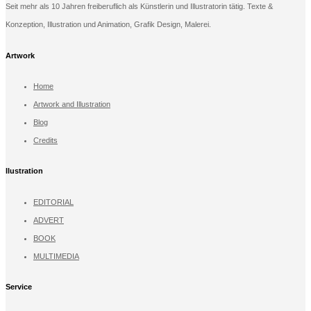
Seit mehr als 10 Jahren freiberuflich als Künstlerin und Illustratorin tätig. Texte &
Konzeption, Illustration und Animation, Grafik Design, Malerei.
Artwork
Home
Artwork and Illustration
Blog
Credits
llustration
EDITORIAL
ADVERT
BOOK
MULTIMEDIA
Service