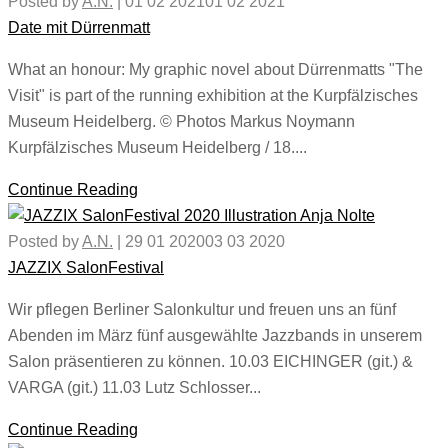
Posted by
A.N.
|
01 02 2021
01 02 2021
Date mit Dürrenmatt
What an honour: My graphic novel about Dürrenmatts "The
Visit" is part of the running exhibition at the Kurpfälzisches
Museum Heidelberg. © Photos Markus Noymann
Kurpfälzisches Museum Heidelberg / 18....
Continue Reading
Posted by
A.N.
|
29 01 2020
03 03 2020
JAZZIX SalonFestival
Wir pflegen Berliner Salonkultur und freuen uns an fünf
Abenden im März fünf ausgewählte Jazzbands in unserem
Salon präsentieren zu können. 10.03 EICHINGER (git.) &
VARGA (git.) 11.03 Lutz Schlosser...
Continue Reading