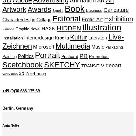
3D
Adobe
Art
Animation
AR
Book
Artwork
Awards
Caricature
Business
Bigprint
Editorial
Exhibition
Erotic Art
Characterdesign
Collage
Illustration
HIDDEN
HAXN
Graphic Novel
Finance
Live-
Kultur
Interiordesign
Krodita
Literaten
Installation
Zeichnen
Multimedia
Microsoft
Music
Packaging
Portrait
PR
Politics
Painting
Postcard
Promotion
Scetchbook
SKETCHY
Videoart
TRANSIT
Zeichnung
XR
Workshop
+49 (0)30 688 135 69
Berlin, Germany
Anja Nolte