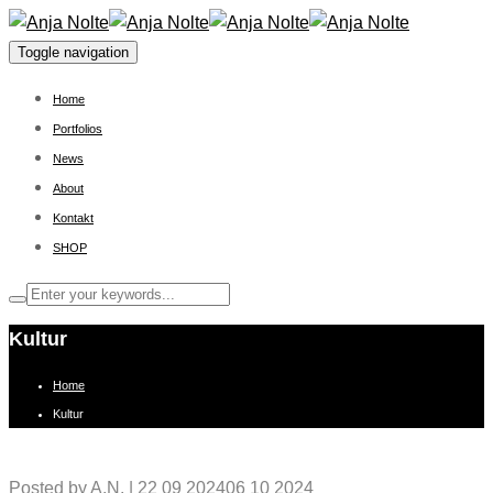
Toggle navigation
Home
Portfolios
News
About
Kontakt
SHOP
Kultur
Home
Kultur
Posted by
A.N.
|
22 09 2024
06 10 2024