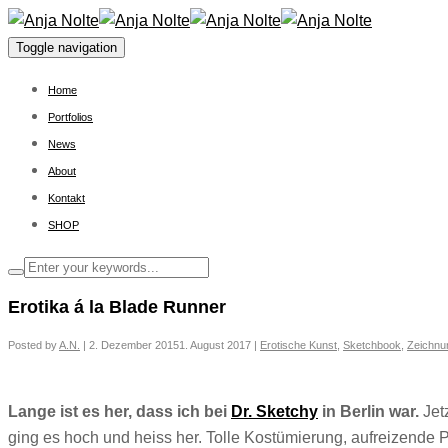
Toggle navigation
Home
Portfolios
News
About
Kontakt
SHOP
Erotika á la Blade Runner
Posted by
A.N.
|
2. Dezember 2015
1. August 2017
|
Erotische Kunst
,
Sketchbook
,
Zeichnu
Lange ist es her, dass ich bei
Dr. Sketchy
in Berlin war.
Jet
ging es hoch und heiss her. Tolle Kostümierung, aufreizende 