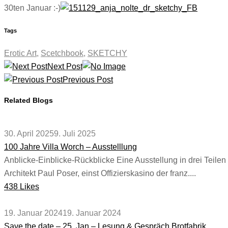
30ten Januar :-)
Tags
Erotic Art
,
Scetchbook
,
SKETCHY
Next Post
Previous Post
Related Blogs
30. April 2025
9. Juli 2025
100 Jahre Villa Worch – Ausstelllung
Anblicke-Einblicke-Rückblicke Eine Ausstellung in drei Teilen
Architekt Paul Poser, einst Offizierskasino der franz....
438 Likes
19. Januar 2024
19. Januar 2024
Save the date – 25. Jan – Lesung & Gespräch Brotfabrik