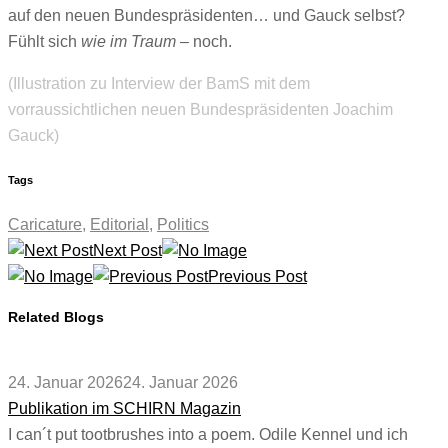
auf den neuen Bundespräsidenten… und Gauck selbst?
Fühlt sich
wie im Traum
– noch.
(Illustration zu Interview der BamS mit dem
vorraussichtlichen neuen Bundespräsidenten Joachim
Gauck)
Tags
Caricature
,
Editorial
,
Politics
Next Post
Previous Post
Related Blogs
24. Januar 2026
24. Januar 2026
Publikation im SCHIRN Magazin
I can´t put tootbrushes into a poem. Odile Kennel und ich