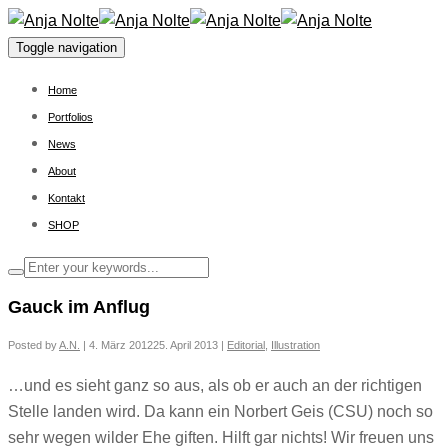
Toggle navigation
Home
Portfolios
News
About
Kontakt
SHOP
Gauck im Anflug
Posted by
A.N.
|
4. März 2012
25. April 2013
|
Editorial
,
Illustration
…und es sieht ganz so aus, als ob er auch an der richtigen
Stelle landen wird. Da kann ein Norbert Geis (CSU) noch so
sehr wegen wilder Ehe giften. Hilft gar nichts! Wir freuen uns