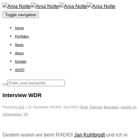
Toggle navigation
Home
Portfolios
News
About
Kontakt
SHOP
Interview WDR
Posted by
A.N.
|
12. November 2014
16. Juni 2018
|
Book
,
Editorial
,
Illustration
,
Kaváfis Im
Verborgenen
,
PR
Gestern waren wir beim RADIO!
Jan Kuhlbrodt
und ich in