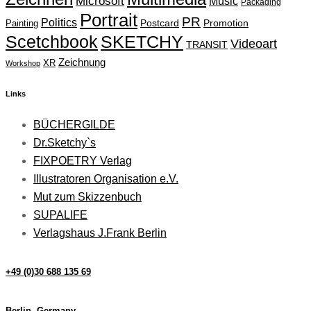
Microsoft
Music
Packaging
Portrait
PR
Politics
Painting
Postcard
Promotion
Scetchbook
SKETCHY
Videoart
TRANSIT
Zeichnung
XR
Workshop
Links
BÜCHERGILDE
Dr.Sketchy`s
FIXPOETRY Verlag
Illustratoren Organisation e.V.
Mut zum Skizzenbuch
SUPALIFE
Verlagshaus J.Frank Berlin
+49 (0)30 688 135 69
Berlin, Germany