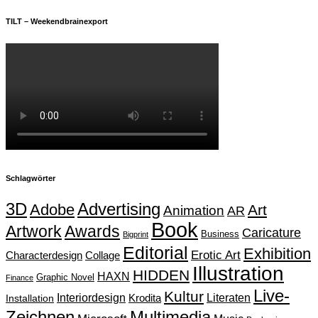
TILT – Weekendbrainexport
Schlagwörter
Advertising
3D
Adobe
Art
Animation
AR
Book
Artwork
Awards
Caricature
Business
Bigprint
Editorial
Exhibition
Erotic Art
Characterdesign
Collage
Illustration
HIDDEN
HAXN
Graphic Novel
Finance
Live-
Kultur
Interiordesign
Krodita
Literaten
Installation
Zeichnen
Multimedia