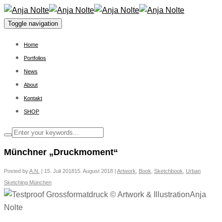
Toggle navigation
Home
Portfolios
News
About
Kontakt
SHOP
Münchner „Druckmoment“
Posted by
A.N.
|
15. Juli 2018
15. August 2018
|
Artwork
,
Book
,
Sketchbook
,
Urban
Sketching München