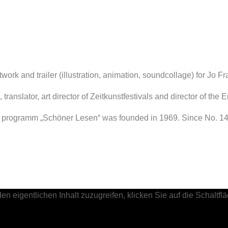
twork and trailer (illustration, animation, soundcollage) for Jo Fr
, translator, art director of Zeitkunstfestivals and director of t
e programm „Schöner Lesen“ was founded in 1969. Since No. 148
den eigentlichen Inhalt zuzugreifen, klicken Sie auf die Schaltf