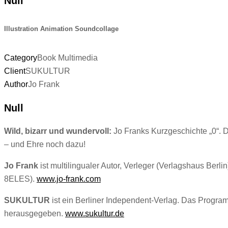
Null
Illustration Animation Soundcollage
Category
Book Multimedia
Client
SUKULTUR
Author
Jo Frank
Null
Wild, bizarr und wundervoll:
Jo Franks Kurzgeschichte „0“. D
– und Ehre noch dazu!
Jo Frank
ist multilingualer Autor, Verleger (Verlagshaus Berli
8ELES).
www.jo-frank.com
SUKULTUR
ist ein Berliner Independent-Verlag. Das Progra
herausgegeben.
www.sukultur.de