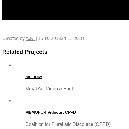
Mehr Informationen
Inhalt entsperren
Erforderlichen Service akzeptieren und Inhalte entsperren
Created by
A.N.
|
15 10 2018
24 11 2018
Related Projects
hell now
Mural Art, Video & Print
MEMOFUR Videoart CPPD
Coalition for Pluralistic Discource (CPPD)