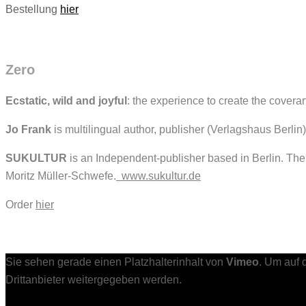
Bestellung
hier
Zero
Ecstatic, wild and joyful
: the experience to create the coverar
Jo Frank
is multilingual author, publisher (Verlagshaus Berlin)
SUKULTUR
is an Independent-publisher based in Berlin. Th
Moritz Müller-Schwefe.
www.sukultur.de
Order
hier
Sie sehen gerade einen Platzhalterinhalt von
Vimeo
. Um auf 
Drittanbieter weitergegeben werden.