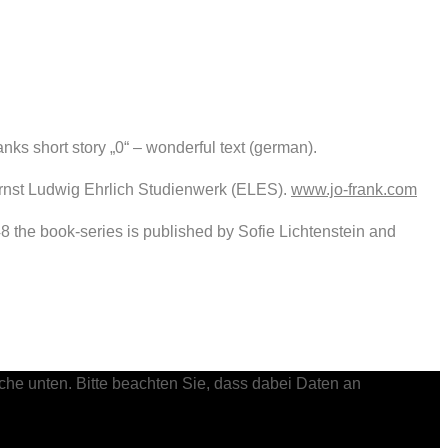
anks short story „0“ – wonderful text (german).
he Ernst Ludwig Ehrlich Studienwerk (ELES).
www.jo-frank.com
 the book-series is published by Sofie Lichtenstein and
läche unten. Bitte beachten Sie, dass dabei Daten an