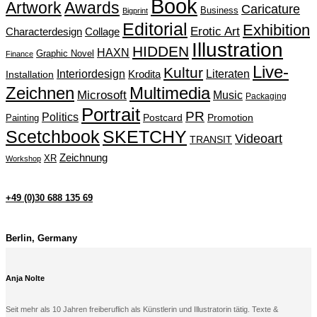
Book
Artwork
Awards
Caricature
Business
Bigprint
Editorial
Exhibition
Erotic Art
Characterdesign
Collage
Illustration
HIDDEN
HAXN
Graphic Novel
Finance
Live-
Kultur
Interiordesign
Krodita
Literaten
Installation
Zeichnen
Multimedia
Microsoft
Music
Packaging
Portrait
PR
Politics
Painting
Postcard
Promotion
Scetchbook
SKETCHY
Videoart
TRANSIT
Zeichnung
XR
Workshop
+49 (0)30 688 135 69
Berlin, Germany
Anja Nolte
Seit mehr als 10 Jahren freiberuflich als Künstlerin und Illustratorin tätig. Texte &