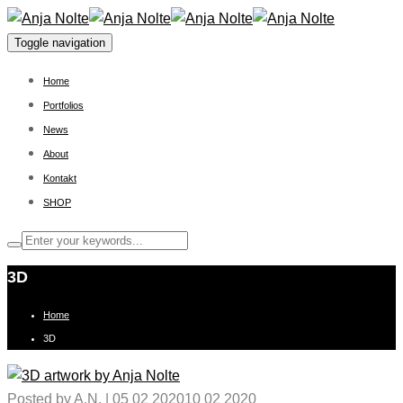
Toggle navigation
Home
Portfolios
News
About
Kontakt
SHOP
3D
Home
3D
Posted by
A.N.
|
05 02 2020
10 02 2020