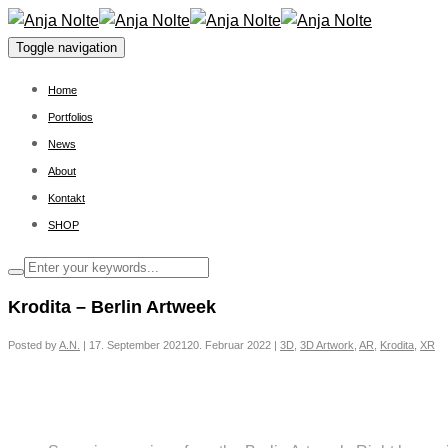
Toggle navigation
Home
Portfolios
News
About
Kontakt
SHOP
Krodita – Berlin Artweek
Posted by
A.N.
|
17. September 2021
20. Februar 2022
|
3D
,
3D Artwork
,
AR
,
Krodita
,
XR