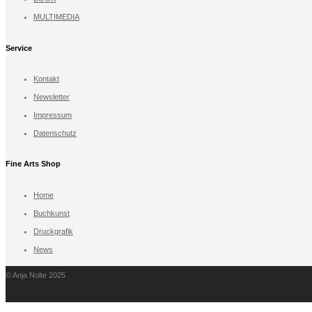
MULTIMEDIA
Service
Kontakt
Newsletter
Impressum
Datenschutz
Fine Arts Shop
Home
Buchkunst
Druckgrafik
News
© Anja Nolte 2025