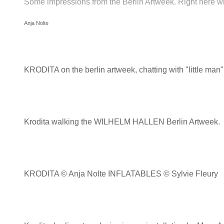
Some impressions from the Berlin Artweek. Right here 
Anja Nolte
KRODITA on the berlin artweek, chatting with "little man
Krodita walking the WILHELM HALLEN Berlin Artweek.
KRODITA © Anja Nolte INFLATABLES © Sylvie Fleury