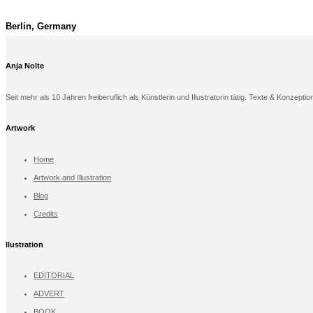
Berlin, Germany
Anja Nolte
Seit mehr als 10 Jahren freiberuflich als Künstlerin und Illustratorin tätig. Texte & Konzeptio
Artwork
Home
Artwork and Illustration
Blog
Credits
llustration
EDITORIAL
ADVERT
BOOK