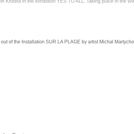
with Krodita in the exhibition YES TO ALL. Taking place in th
" out of the Installation SUR LA PLAGE by artist Michal Martych