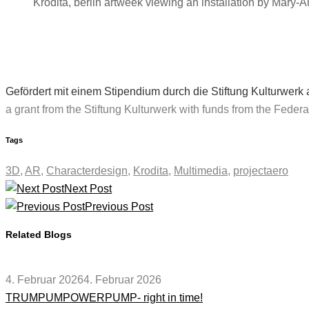
Krodita, berlin artweek viewing an installation by Mary
Gefördert mit einem Stipendium durch die Stiftung Kulturwe
a grant from the Stiftung Kulturwerk with funds from the F
Tags
3D
,
AR
,
Characterdesign
,
Krodita
,
Multimedia
,
projectaero
Next Post
Previous Post
Related Blogs
4. Februar 2026
4. Februar 2026
TRUMPUMPOWERPUMP- right in time!