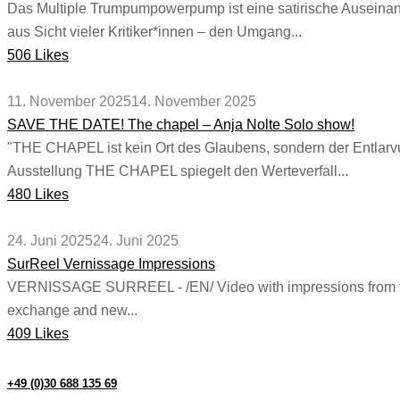
Das Multiple Trumpumpowerpump ist eine satirische Auseinande
aus Sicht vieler Kritiker*innen – den Umgang...
506 Likes
11. November 2025
14. November 2025
SAVE THE DATE! The chapel – Anja Nolte Solo show!
"THE CHAPEL ist kein Ort des Glaubens, sondern der Entlarvun
Ausstellung THE CHAPEL spiegelt den Werteverfall...
480 Likes
24. Juni 2025
24. Juni 2025
SurReel Vernissage Impressions
VERNISSAGE SURREEL - /EN/ Video with impressions from the v
exchange and new...
409 Likes
+49 (0)30 688 135 69